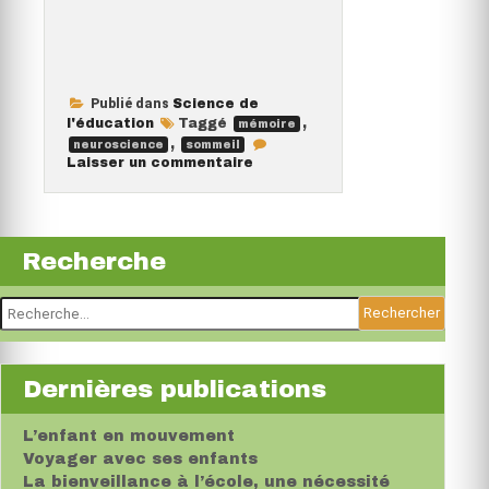
apprendre
!”
Publié dans
Science de
l'éducation
Taggé
,
mémoire
,
neuroscience
sommeil
sur
Laisser un commentaire
Allez,
hop,
au
dodo
!
Va
Recherche
apprendre
!
Rechercher :
Dernières publications
L’enfant en mouvement
Voyager avec ses enfants
La bienveillance à l’école, une nécessité