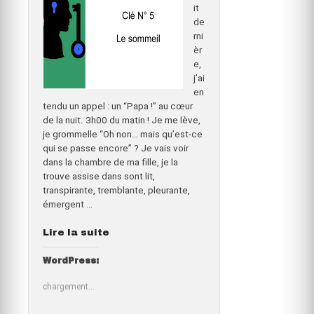
it
de
rni
èr
e,
j’ai
en
tendu un appel : un “Papa !” au cœur
de la nuit. 3h00 du matin ! Je me lève,
je grommelle “Oh non… mais qu’est-ce
qui se passe encore” ? Je vais voir
dans la chambre de ma fille, je la
trouve assise dans sont lit,
transpirante, tremblante, pleurante,
émergent …
“Allez,
Lire la suite
hop,
au
WordPress:
dodo
chargement…
!
Va